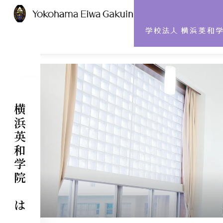
ABOUT US
INFORMATION
横浜英和学院
沿革
安心・安全の取り組み
建学の精神
アクセス
メッセージ
校歌・校章
学院ニュース
とは
チャペルだより