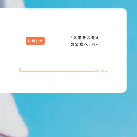
「入学をお考え
お知らせ
の皆様へ」ペー
ジ不具合及び、
小学校入試説
明会参加申込
遅延のお詫
び 2026/8/4
発信