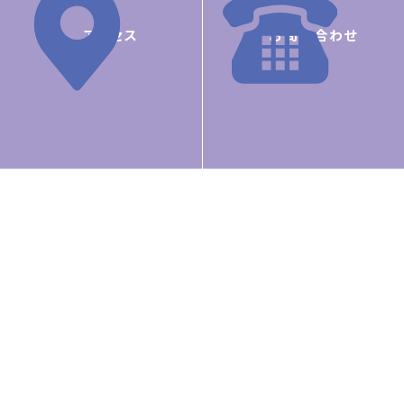
専科制を取り入れた学力教育、
アクセス
お問い合わせ
基礎体力を養うなわとび指導など、
バランスの取れた人間力を高める学びを展開しています。