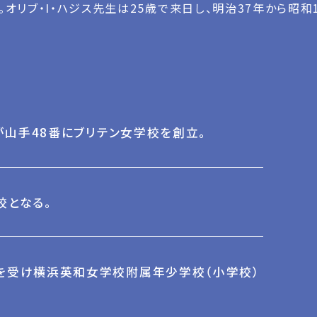
。オリブ・I・ハジス先生は25歳で来日し、明治37年から昭
ンが山手48番にブリテン女学校を創立。
校となる。
を受け横浜英和女学校附属年少学校（小学校）