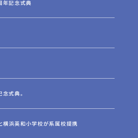
0周年記念式典
記念式典。
と横浜英和小学校が系属校提携