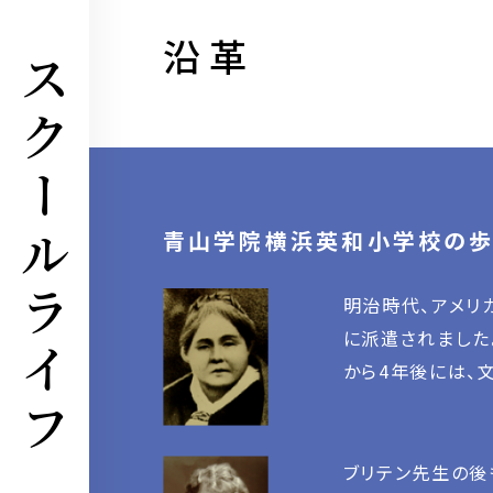
沿革
スクールライフ
青山学院横浜英和小学校の
明治時代、アメリ
に派遣されました
から4年後には、
ブリテン先生の後