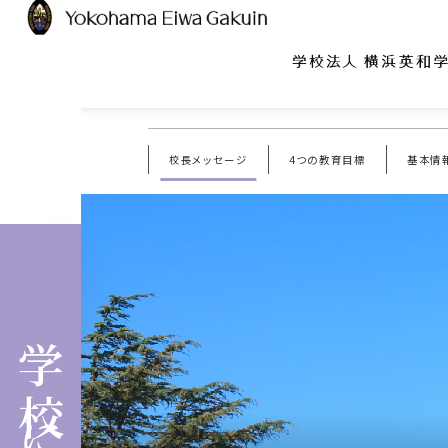
校長メッセージ
4つの教育目標
基本情
ABOUT US
EDUCATION
SCHOOL LIFE
校長メッセージ
キリスト教教育
施設紹介
4つの教育目標
グローバル教育
年間行事
基本情報
教科指導の特色
一日の流れ
安心・安全の取り組み
なわとび指導
給食と食育
学校に
青山学院の系属校として
学年交流
学校紹介動画
児童会活動・クラブ活動