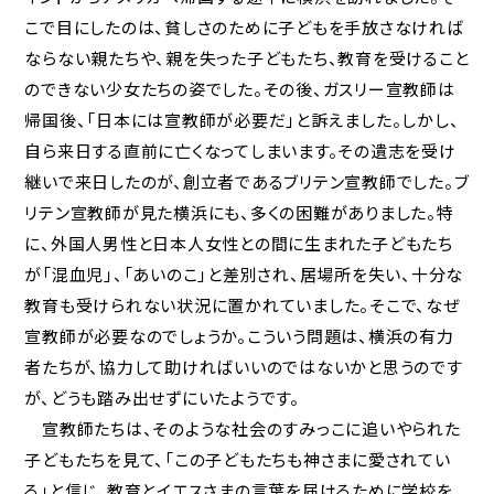
こで目にしたのは、貧しさのために子どもを手放さなければ
ならない親たちや、親を失った子どもたち、教育を受けること
のできない少女たちの姿でした。その後、ガスリー宣教師は
帰国後、「日本には宣教師が必要だ」と訴えました。しかし、
自ら来日する直前に亡くなってしまいます。その遺志を受け
継いで来日したのが、創立者であるブリテン宣教師でした。ブ
リテン宣教師が見た横浜にも、多くの困難がありました。特
に、外国人男性と日本人女性との間に生まれた子どもたち
が「混血児」、「あいのこ」と差別され、居場所を失い、十分な
教育も受けられない状況に置かれていました。そこで、なぜ
宣教師が必要なのでしょうか。こういう問題は、横浜の有力
者たちが、協力して助ければいいのではないかと思うのです
が、どうも踏み出せずにいたようです。
宣教師たちは、そのような社会のすみっこに追いやられた
子どもたちを見て、「この子どもたちも神さまに愛されてい
る」と信じ、教育とイエスさまの言葉を届けるために学校を