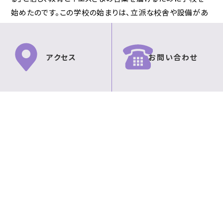
始めたのです。この学校の始まりは、立派な校舎や設備があ
ったからではなく、苦しむ人々への愛と助けからだったので
す。それは、今の学院モットーである「心を清め 人に仕えよ」
にもつながる創立の原点です。
アクセス
お問い合わせ
イエスさまは、わたしたちにも、「来なさい。そうすれば分
かる」と言われました。わたしたちは、この言葉を聞き、「海外
伝道の日」を覚えて、世界で宣教のために働く人々やロシア
による軍事侵攻で避難生活を余儀なくされているウクライナ
の方々へ、また、戦争に巻き込まれたパレスチナのこどもたち
とその家族の支援のために献金をささげるのです。