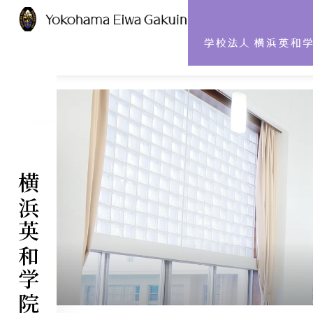
ABOUT US
INFORMATION
沿革
安心・安全の取り組み
横浜英和学院
建学の精神
アクセス
メッセージ
校歌・校章
学院ニュース
チャペルだより